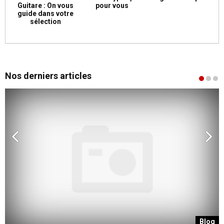
Guitare : On vous
pour vous
guide dans votre
sélection
Nos derniers articles
g
Blog